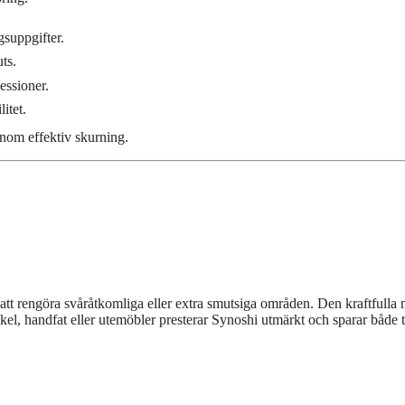
gsuppgifter.
uts.
essioner.
litet.
nom effektiv skurning.
tt rengöra svåråtkomliga eller extra smutsiga områden. Den kraftfulla m
kel, handfat eller utemöbler presterar Synoshi utmärkt och sparar både t