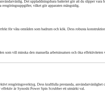
vändarvänlig. Det uppladdningsbara batteriet gör att du slipper vara be
ka rengöringsuppgifter, vilket gör apparaten mångsidig.
erfekt för våta områden som badrum och kök. Dess robusta konstruktion 
 den som vill minska den manuella arbetsinsatsen och öka effektiviteten
ivt rengöringsverktyg. Dess kraftfulla prestanda, användarvänlighet och 
er effektiv är Synoshi Power Spin Scrubber ett utmärkt val.