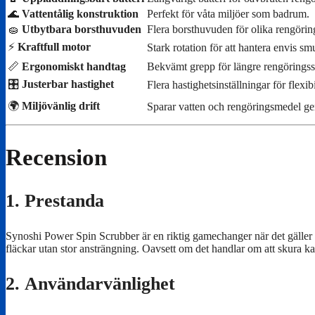
🌊
Vattentålig konstruktion
Perfekt för våta miljöer som badrum.
🧽
Utbytbara borsthuvuden
Flera borsthuvuden för olika rengörin
⚡
Kraftfull motor
Stark rotation för att hantera envis sm
📏
Ergonomiskt handtag
Bekvämt grepp för längre rengöringss
🎛️
Justerbar hastighet
Flera hastighetsinställningar för flexibi
🌍
Miljövänlig drift
Sparar vatten och rengöringsmedel ge
Recension
1.
Prestanda
Synoshi Power Spin Scrubber är en riktig gamechanger när det gäller a
fläckar utan stor ansträngning. Oavsett om det handlar om att skura ka
2.
Användarvänlighet