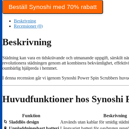
priset
priset
Beställ Synoshi med 70% rabatt
var:
är:
71,90 €.
35,95 €.
Beskrivning
Recensioner (0)
Beskrivning
Städning kan vara en tidskrävande och utmanande uppgift, särskilt nä
revolutionera städningen genom att kombinera bekvämlighet, effektivite
oumbärlig hjälpreda i hemmet.
I denna recension går vi igenom Synoshi Power Spin Scrubbers huvudf
Huvudfunktioner hos Synoshi 
Funktion
Beskrivning
🌀
Sladdlös design
Används utan kablar för smidig städn
🔋
Uppladdningsbart batteri
Långvarigt batteri för oavbruten rengö