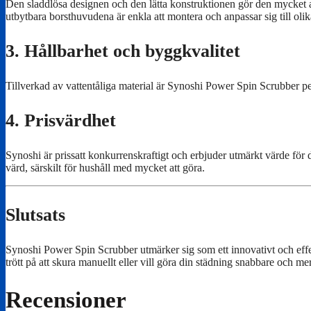
Den sladdlösa designen och den lätta konstruktionen gör den mycket an
utbytbara borsthuvudena är enkla att montera och anpassar sig till oli
3.
Hållbarhet och byggkvalitet
Tillverkad av vattentåliga material är Synoshi Power Spin Scrubber p
4.
Prisvärdhet
Synoshi är prissatt konkurrenskraftigt och erbjuder utmärkt värde för
värd, särskilt för hushåll med mycket att göra.
Slutsats
Synoshi Power Spin Scrubber utmärker sig som ett innovativt och effekt
trött på att skura manuellt eller vill göra din städning snabbare och m
Recensioner