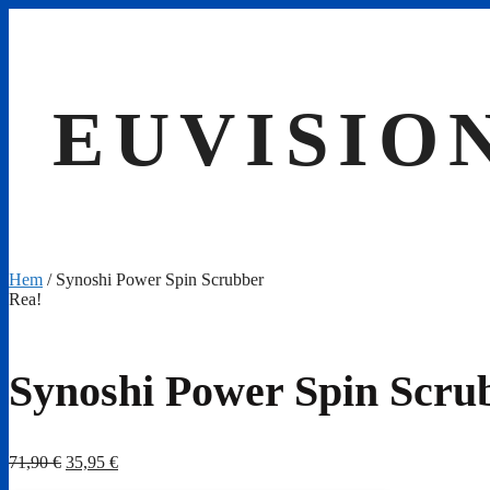
Hoppa
till
innehåll
EUVISIO
Hem
/ Synoshi Power Spin Scrubber
Rea!
Synoshi Power Spin Scru
Det
Det
71,90
€
35,95
€
ursprungliga
nuvarande