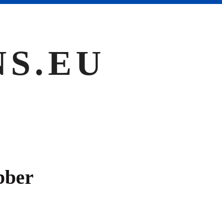
NS.EU
bber