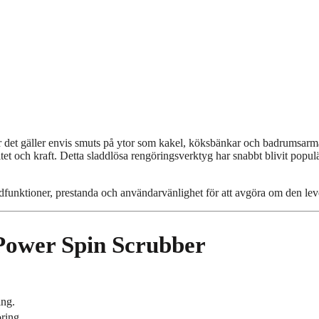
r det gäller envis smuts på ytor som kakel, köksbänkar och badrumsarm
t och kraft. Detta sladdlösa rengöringsverktyg har snabbt blivit populär
unktioner, prestanda och användarvänlighet för att avgöra om den lever
Power Spin Scrubber
ing.
ring.